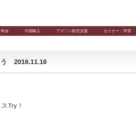
料金
中国輸入
アマゾン販売支援
セミナー・学習
016.11.16
Try！