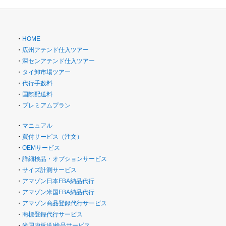
・
HOME
・
広州アテンド仕入ツアー
・
深センアテンド仕入ツアー
・
タイ卸市場ツアー
・
代行手数料
・
国際配送料
・
プレミアムプラン
・
マニュアル
・
買付サービス（注文）
・
OEMサービス
・
詳細検品・オプションサービス
・
サイズ計測サービス
・
アマゾン日本FBA納品代行
・
アマゾン米国FBA納品代行
・
アマゾン商品登録代行サービス
・
商標登録代行サービス
・
米国内返送/検品サービス