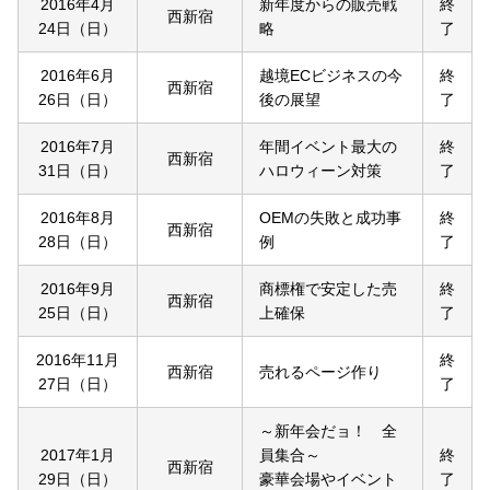
2016年4月
新年度からの販売戦
終
西新宿
24日（日）
略
了
2016年6月
越境ECビジネスの今
終
西新宿
26日（日）
後の展望
了
2016年7月
年間イベント最大の
終
西新宿
31日（日）
ハロウィーン対策
了
2016年8月
OEMの失敗と成功事
終
西新宿
28日（日）
例
了
2016年9月
商標権で安定した売
終
西新宿
25日（日）
上確保
了
2016年11月
終
西新宿
売れるページ作り
27日（日）
了
～新年会だョ！ 全
2017年1月
員集合～
終
西新宿
29日（日）
豪華会場やイベント
了