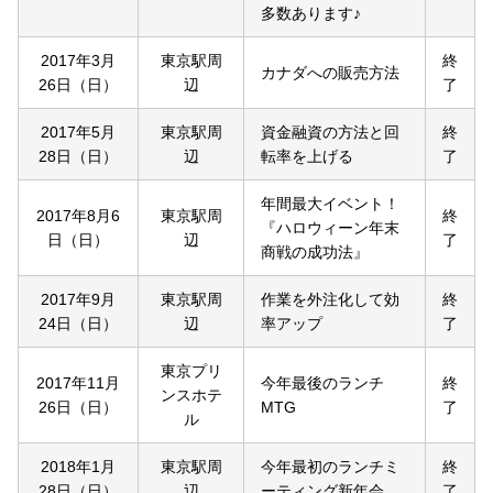
多数あります♪
2017年3月
東京駅周
終
カナダへの販売方法
26日（日）
辺
了
2017年5月
東京駅周
資金融資の方法と回
終
28日（日）
辺
転率を上げる
了
年間最大イベント！
2017年8月6
東京駅周
終
『ハロウィーン年末
日（日）
辺
了
商戦の成功法』
2017年9月
東京駅周
作業を外注化して効
終
24日（日）
辺
率アップ
了
東京プリ
2017年11月
今年最後のランチ
終
ンスホテ
26日（日）
MTG
了
ル
2018年1月
東京駅周
今年最初のランチミ
終
28日（日）
辺
ーティング新年会
了