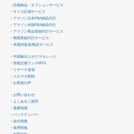
・
詳細検品・オプションサービス
・
サイズ計測サービス
・
アマゾン日本FBA納品代行
・
アマゾン米国FBA納品代行
・
アマゾン商品登録代行サービス
・
商標登録代行サービス
・
米国内返送/検品サービス
・
中国輸出入サクラカレッジ
・
情報交換ランチMTG
・
リサーチ道場
・
メルマガ登録
・
お客様の声
・
お問い合わせ
・
よくあるご質問
・
基礎知識
・
バックナンバー
・
会社情報
・
採用情報