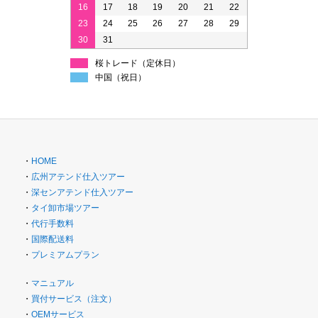
16
17
18
19
20
21
22
23
24
25
26
27
28
29
30
31
桜トレード（定休日）
中国（祝日）
・
HOME
・
広州アテンド仕入ツアー
・
深センアテンド仕入ツアー
・
タイ卸市場ツアー
・
代行手数料
・
国際配送料
・
プレミアムプラン
・
マニュアル
・
買付サービス（注文）
・
OEMサービス