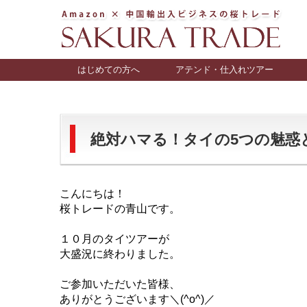
はじめての方へ
アテンド・仕入れツアー
絶対ハマる！タイの5つの魅惑と
こんにちは！
桜トレードの青山です。
１０月のタイツアーが
大盛況に終わりました。
ご参加いただいた皆様、
ありがとうございます＼(^o^)／