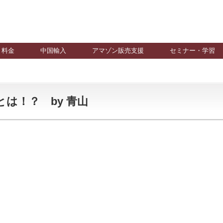
料金
中国輸入
アマゾン販売支援
セミナー・学習
は！？ by 青山