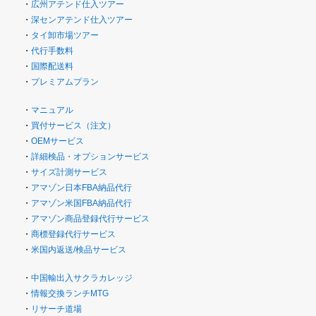
・
広州アテンド仕入ツアー
・
深センアテンド仕入ツアー
・
タイ卸市場ツアー
・
代行手数料
・
国際配送料
・
プレミアムプラン
・
マニュアル
・
買付サービス（注文）
・
OEMサービス
・
詳細検品・オプションサービス
・
サイズ計測サービス
・
アマゾン日本FBA納品代行
・
アマゾン米国FBA納品代行
・
アマゾン商品登録代行サービス
・
商標登録代行サービス
・
米国内返送/検品サービス
・
中国輸出入サクラカレッジ
・
情報交換ランチMTG
・
リサーチ道場