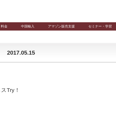
料金
中国輸入
アマゾン販売支援
セミナー・学習
17.05.15
Try！