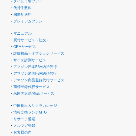
・
タイ卸市場ツアー
・
代行手数料
・
国際配送料
・
プレミアムプラン
・
マニュアル
・
買付サービス（注文）
・
OEMサービス
・
詳細検品・オプションサービス
・
サイズ計測サービス
・
アマゾン日本FBA納品代行
・
アマゾン米国FBA納品代行
・
アマゾン商品登録代行サービス
・
商標登録代行サービス
・
米国内返送/検品サービス
・
中国輸出入サクラカレッジ
・
情報交換ランチMTG
・
リサーチ道場
・
メルマガ登録
・
お客様の声