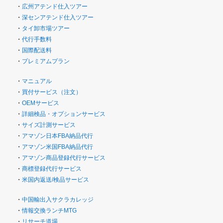
・
広州アテンド仕入ツアー
・
深センアテンド仕入ツアー
・
タイ卸市場ツアー
・
代行手数料
・
国際配送料
・
プレミアムプラン
・
マニュアル
・
買付サービス（注文）
・
OEMサービス
・
詳細検品・オプションサービス
・
サイズ計測サービス
・
アマゾン日本FBA納品代行
・
アマゾン米国FBA納品代行
・
アマゾン商品登録代行サービス
・
商標登録代行サービス
・
米国内返送/検品サービス
・
中国輸出入サクラカレッジ
・
情報交換ランチMTG
・
リサーチ道場