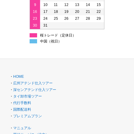
9
10
11
12
13
14
15
16
17
18
19
20
21
22
23
24
25
26
27
28
29
30
31
桜トレード（定休日）
中国（祝日）
・
HOME
・
広州アテンド仕入ツアー
・
深センアテンド仕入ツアー
・
タイ卸市場ツアー
・
代行手数料
・
国際配送料
・
プレミアムプラン
・
マニュアル