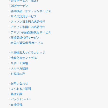
・
買付サービス（注文）
・
OEMサービス
・
詳細検品・オプションサービス
・
サイズ計測サービス
・
アマゾン日本FBA納品代行
・
アマゾン米国FBA納品代行
・
アマゾン商品登録代行サービス
・
商標登録代行サービス
・
米国内返送/検品サービス
・
中国輸出入サクラカレッジ
・
情報交換ランチMTG
・
リサーチ道場
・
メルマガ登録
・
お客様の声
・
お問い合わせ
・
よくあるご質問
・
基礎知識
・
バックナンバー
・
会社情報