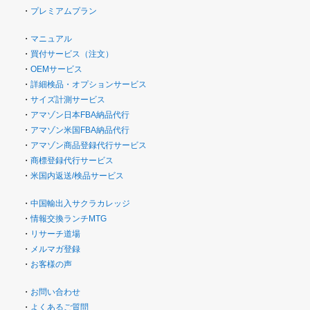
・
プレミアムプラン
・
マニュアル
・
買付サービス（注文）
・
OEMサービス
・
詳細検品・オプションサービス
・
サイズ計測サービス
・
アマゾン日本FBA納品代行
・
アマゾン米国FBA納品代行
・
アマゾン商品登録代行サービス
・
商標登録代行サービス
・
米国内返送/検品サービス
・
中国輸出入サクラカレッジ
・
情報交換ランチMTG
・
リサーチ道場
・
メルマガ登録
・
お客様の声
・
お問い合わせ
・
よくあるご質問