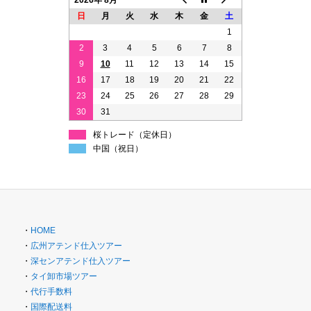
日
月
火
水
木
金
土
1
2
3
4
5
6
7
8
9
10
11
12
13
14
15
16
17
18
19
20
21
22
23
24
25
26
27
28
29
30
31
桜トレード（定休日）
中国（祝日）
・
HOME
・
広州アテンド仕入ツアー
・
深センアテンド仕入ツアー
・
タイ卸市場ツアー
・
代行手数料
・
国際配送料