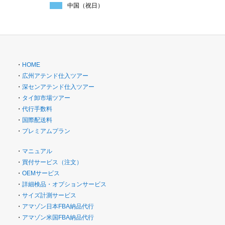
中国（祝日）
・
HOME
・
広州アテンド仕入ツアー
・
深センアテンド仕入ツアー
・
タイ卸市場ツアー
・
代行手数料
・
国際配送料
・
プレミアムプラン
・
マニュアル
・
買付サービス（注文）
・
OEMサービス
・
詳細検品・オプションサービス
・
サイズ計測サービス
・
アマゾン日本FBA納品代行
・
アマゾン米国FBA納品代行