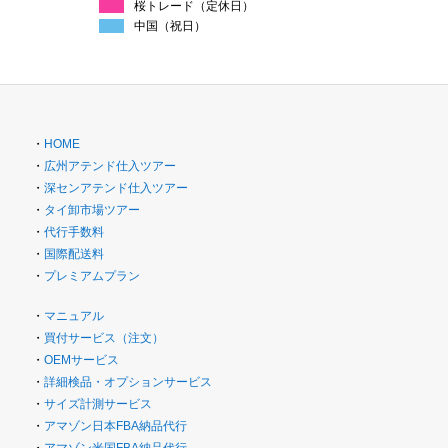
桜トレード（定休日）
中国（祝日）
・
HOME
・
広州アテンド仕入ツアー
・
深センアテンド仕入ツアー
・
タイ卸市場ツアー
・
代行手数料
・
国際配送料
・
プレミアムプラン
・
マニュアル
・
買付サービス（注文）
・
OEMサービス
・
詳細検品・オプションサービス
・
サイズ計測サービス
・
アマゾン日本FBA納品代行
・
アマゾン米国FBA納品代行