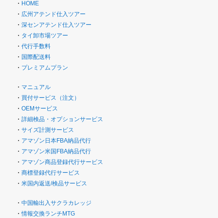
・
HOME
・
広州アテンド仕入ツアー
・
深センアテンド仕入ツアー
・
タイ卸市場ツアー
・
代行手数料
・
国際配送料
・
プレミアムプラン
・
マニュアル
・
買付サービス（注文）
・
OEMサービス
・
詳細検品・オプションサービス
・
サイズ計測サービス
・
アマゾン日本FBA納品代行
・
アマゾン米国FBA納品代行
・
アマゾン商品登録代行サービス
・
商標登録代行サービス
・
米国内返送/検品サービス
・
中国輸出入サクラカレッジ
・
情報交換ランチMTG