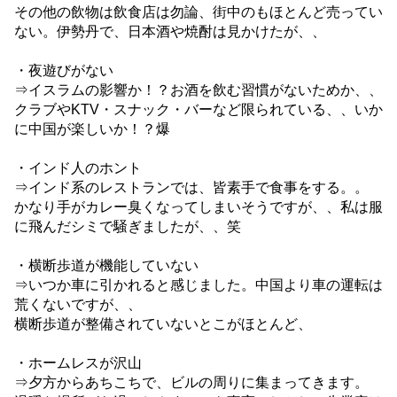
その他の飲物は飲食店は勿論、街中のもほとんど売ってい
ない。伊勢丹で、日本酒や焼酎は見かけたが、、
・夜遊びがない
⇒イスラムの影響か！？お酒を飲む習慣がないためか、、
クラブやKTV・スナック・バーなど限られている、、いか
に中国が楽しいか！？爆
・インド人のホント
⇒インド系のレストランでは、皆素手で食事をする。。
かなり手がカレー臭くなってしまいそうですが、、私は服
に飛んだシミで騒ぎましたが、、笑
・横断歩道が機能していない
⇒いつか車に引かれると感じました。中国より車の運転は
荒くないですが、、
横断歩道が整備されていないとこがほとんど、
・ホームレスが沢山
⇒夕方からあちこちで、ビルの周りに集まってきます。