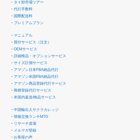
・
タイ卸市場ツアー
・
代行手数料
・
国際配送料
・
プレミアムプラン
・
マニュアル
・
買付サービス（注文）
・
OEMサービス
・
詳細検品・オプションサービス
・
サイズ計測サービス
・
アマゾン日本FBA納品代行
・
アマゾン米国FBA納品代行
・
アマゾン商品登録代行サービス
・
商標登録代行サービス
・
米国内返送/検品サービス
・
中国輸出入サクラカレッジ
・
情報交換ランチMTG
・
リサーチ道場
・
メルマガ登録
・
お客様の声