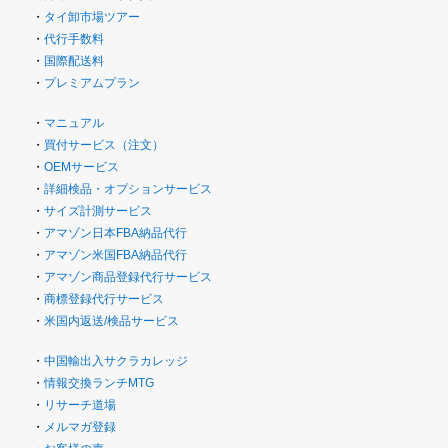
・
タイ卸市場ツアー
・
代行手数料
・
国際配送料
・
プレミアムプラン
・
マニュアル
・
買付サービス（注文）
・
OEMサービス
・
詳細検品・オプションサービス
・
サイズ計測サービス
・
アマゾン日本FBA納品代行
・
アマゾン米国FBA納品代行
・
アマゾン商品登録代行サービス
・
商標登録代行サービス
・
米国内返送/検品サービス
・
中国輸出入サクラカレッジ
・
情報交換ランチMTG
・
リサーチ道場
・
メルマガ登録