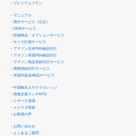
・
プレミアムプラン
・
マニュアル
・
買付サービス（注文）
・
OEMサービス
・
詳細検品・オプションサービス
・
サイズ計測サービス
・
アマゾン日本FBA納品代行
・
アマゾン米国FBA納品代行
・
アマゾン商品登録代行サービス
・
商標登録代行サービス
・
米国内返送/検品サービス
・
中国輸出入サクラカレッジ
・
情報交換ランチMTG
・
リサーチ道場
・
メルマガ登録
・
お客様の声
・
お問い合わせ
・
よくあるご質問