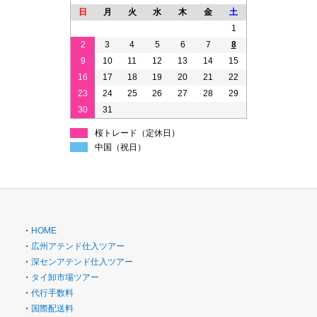
日
月
火
水
木
金
土
1
2
3
4
5
6
7
8
9
10
11
12
13
14
15
16
17
18
19
20
21
22
23
24
25
26
27
28
29
30
31
桜トレード（定休日）
中国（祝日）
・
HOME
・
広州アテンド仕入ツアー
・
深センアテンド仕入ツアー
・
タイ卸市場ツアー
・
代行手数料
・
国際配送料