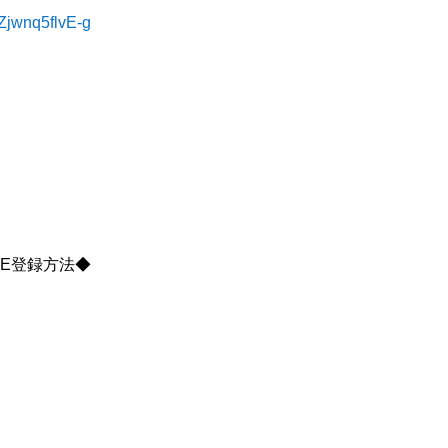
Zjwnq5flvE-g
NE登録方法◆