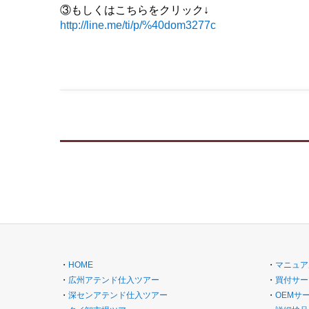
③もしくはこちらをクリック↓
http://line.me/ti/p/%40dom3277c
・
HOME
・
マニュア
・
広州アテンド仕入ツアー
・
買付サー
・
深センアテンド仕入ツアー
・
OEMサ