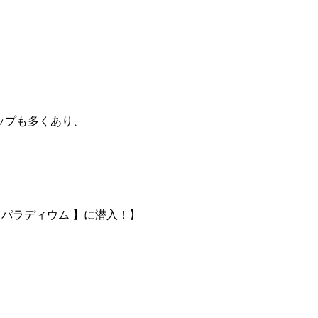
ップも多くあり、
！
【パラディウム 】に潜入！】