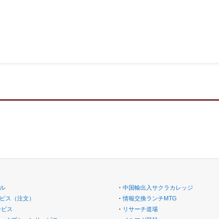
ル
・
中国輸出入サクラカレッジ
ビス（注文）
・
情報交換ランチMTG
ービス
・
リサーチ道場