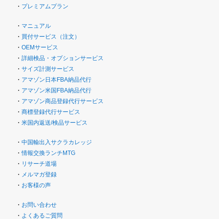
・
プレミアムプラン
・
マニュアル
・
買付サービス（注文）
・
OEMサービス
・
詳細検品・オプションサービス
・
サイズ計測サービス
・
アマゾン日本FBA納品代行
・
アマゾン米国FBA納品代行
・
アマゾン商品登録代行サービス
・
商標登録代行サービス
・
米国内返送/検品サービス
・
中国輸出入サクラカレッジ
・
情報交換ランチMTG
・
リサーチ道場
・
メルマガ登録
・
お客様の声
・
お問い合わせ
・
よくあるご質問