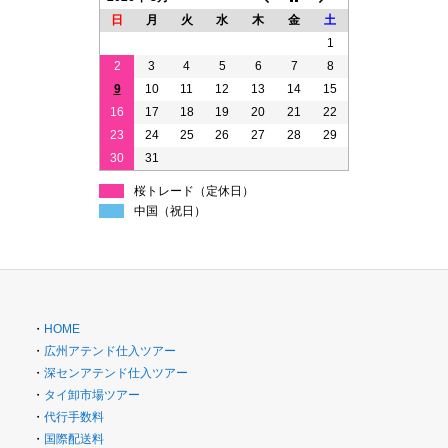
日
月
火
水
木
金
土
1
2
3
4
5
6
7
8
9
10
11
12
13
14
15
16
17
18
19
20
21
22
23
24
25
26
27
28
29
30
31
桜トレード（定休日）
中国（祝日）
・
HOME
・
広州アテンド仕入ツアー
・
深センアテンド仕入ツアー
・
タイ卸市場ツアー
・
代行手数料
・
国際配送料