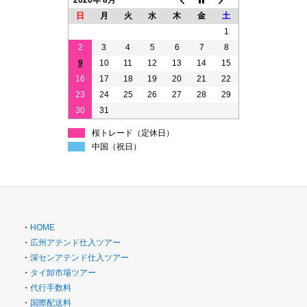
2026年 8月
日
月
火
水
木
金
土
1
2
3
4
5
6
7
8
9
10
11
12
13
14
15
16
17
18
19
20
21
22
23
24
25
26
27
28
29
30
31
桜トレード（定休日）
中国（祝日）
・
HOME
・
広州アテンド仕入ツアー
・
深センアテンド仕入ツアー
・
タイ卸市場ツアー
・
代行手数料
・
国際配送料