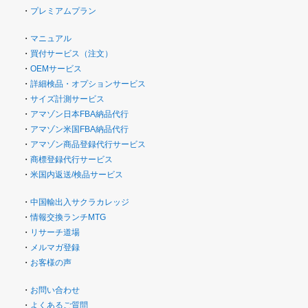
・
プレミアムプラン
・
マニュアル
・
買付サービス（注文）
・
OEMサービス
・
詳細検品・オプションサービス
・
サイズ計測サービス
・
アマゾン日本FBA納品代行
・
アマゾン米国FBA納品代行
・
アマゾン商品登録代行サービス
・
商標登録代行サービス
・
米国内返送/検品サービス
・
中国輸出入サクラカレッジ
・
情報交換ランチMTG
・
リサーチ道場
・
メルマガ登録
・
お客様の声
・
お問い合わせ
・
よくあるご質問