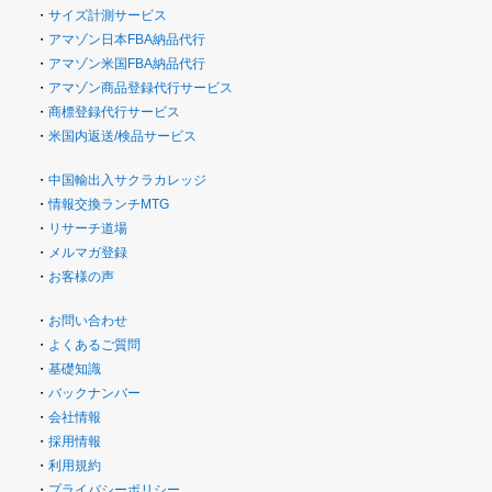
・
サイズ計測サービス
・
アマゾン日本FBA納品代行
・
アマゾン米国FBA納品代行
・
アマゾン商品登録代行サービス
・
商標登録代行サービス
・
米国内返送/検品サービス
・
中国輸出入サクラカレッジ
・
情報交換ランチMTG
・
リサーチ道場
・
メルマガ登録
・
お客様の声
・
お問い合わせ
・
よくあるご質問
・
基礎知識
・
バックナンバー
・
会社情報
・
採用情報
・
利用規約
・
プライバシーポリシー