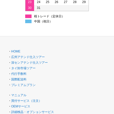
23
24
25
26
27
28
29
30
31
桜トレード（定休日）
中国（祝日）
・
HOME
・
広州アテンド仕入ツアー
・
深センアテンド仕入ツアー
・
タイ卸市場ツアー
・
代行手数料
・
国際配送料
・
プレミアムプラン
・
マニュアル
・
買付サービス（注文）
・
OEMサービス
・
詳細検品・オプションサービス